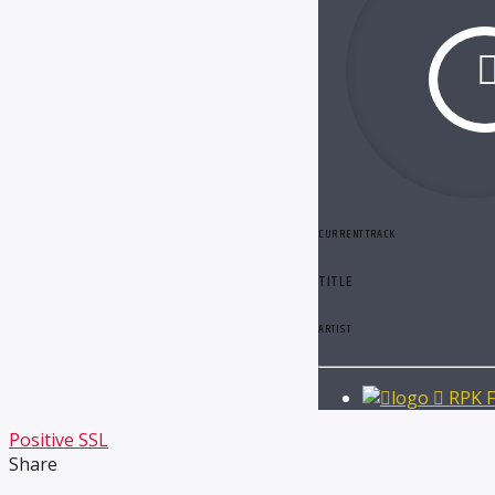
CURRENT TRACK
TITLE
ARTIST
RPK 
Positive SSL
Share