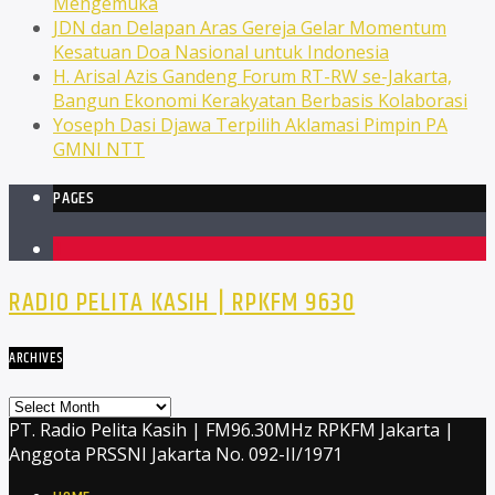
Mengemuka
JDN dan Delapan Aras Gereja Gelar Momentum
Kesatuan Doa Nasional untuk Indonesia
H. Arisal Azis Gandeng Forum RT-RW se-Jakarta,
Bangun Ekonomi Kerakyatan Berbasis Kolaborasi
Yoseph Dasi Djawa Terpilih Aklamasi Pimpin PA
GMNI NTT
PAGES
1
RADIO PELITA KASIH | RPKFM 9630
ARCHIVES
Archives
PT. Radio Pelita Kasih | FM96.30MHz RPKFM Jakarta |
Anggota PRSSNI Jakarta No. 092-II/1971