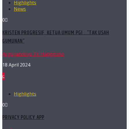
Highlights
News
0
KRISTEN PROGRESIF, KETUA UMUM PGI : “TAK USAH
GUMUNAN”
Argopandoyo Tri Hanggono
18 April 2024
Highlights
0
PRIVACY POLICY APP