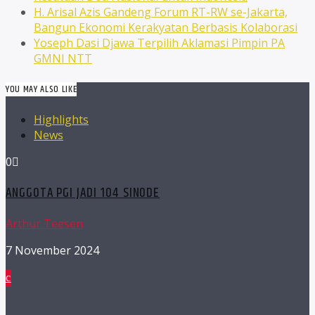
H. Arisal Azis Gandeng Forum RT-RW se-Jakarta,
Bangun Ekonomi Kerakyatan Berbasis Kolaborasi
Yoseph Dasi Djawa Terpilih Aklamasi Pimpin PA
GMNI NTT
YOU MAY ALSO LIKE
Highlights
News
0
ANGGOTA PGI JADI 104 SINODE
Arthur Teesen
7 November 2024