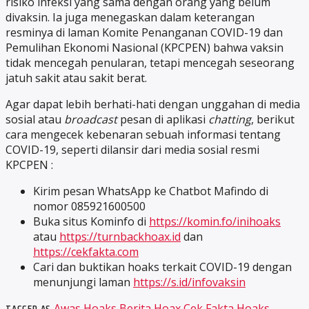
risiko infeksi yang sama dengan orang yang belum
divaksin. Ia juga menegaskan dalam keterangan
resminya di laman Komite Penanganan COVID-19 dan
Pemulihan Ekonomi Nasional (KPCPEN) bahwa vaksin
tidak mencegah penularan, tetapi mencegah seseorang
jatuh sakit atau sakit berat.
Agar dapat lebih berhati-hati dengan unggahan di media
sosial atau
broadcast
pesan di aplikasi
chatting
, berikut
cara mengecek kebenaran sebuah informasi tentang
COVID-19, seperti dilansir dari media sosial resmi
KPCPEN :
Kirim pesan WhatsApp ke Chatbot Mafindo di
nomor 085921600500
Buka situs Kominfo di
https://komin.fo/inihoaks
atau
https://turnbackhoax.id
dan
https://cekfakta.com
Cari dan buktikan hoaks terkait COVID-19 dengan
menunjungi laman
https://s.id/infovaksin
Awas Hoaks
Berita Hoax
Cek Fakta
Hoaks