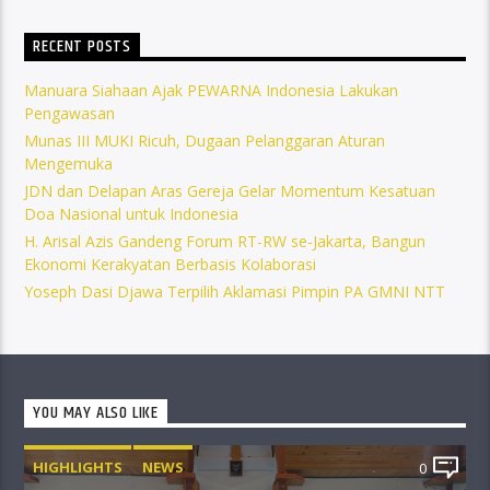
RECENT POSTS
Manuara Siahaan Ajak PEWARNA Indonesia Lakukan
Pengawasan
Munas III MUKI Ricuh, Dugaan Pelanggaran Aturan
Mengemuka
JDN dan Delapan Aras Gereja Gelar Momentum Kesatuan
Doa Nasional untuk Indonesia
H. Arisal Azis Gandeng Forum RT-RW se-Jakarta, Bangun
Ekonomi Kerakyatan Berbasis Kolaborasi
Yoseph Dasi Djawa Terpilih Aklamasi Pimpin PA GMNI NTT
YOU MAY ALSO LIKE
HIGHLIGHTS
NEWS
0