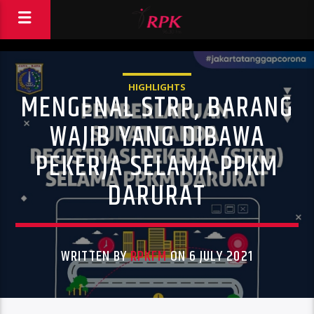
HIGHLIGHTS
MENGENAL STRP, BARANG
WAJIB YANG DIBAWA
PEKERJA SELAMA PPKM
DARURAT
WRITTEN BY
RPKFM
ON 6 JULY 2021