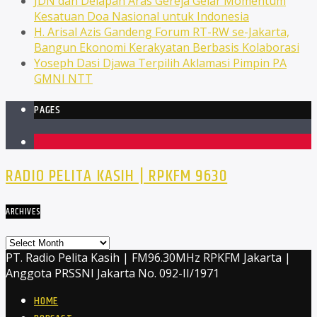
JDN dan Delapan Aras Gereja Gelar Momentum
Kesatuan Doa Nasional untuk Indonesia
H. Arisal Azis Gandeng Forum RT-RW se-Jakarta,
Bangun Ekonomi Kerakyatan Berbasis Kolaborasi
Yoseph Dasi Djawa Terpilih Aklamasi Pimpin PA
GMNI NTT
PAGES
1
RADIO PELITA KASIH | RPKFM 9630
ARCHIVES
Archives
PT. Radio Pelita Kasih | FM96.30MHz RPKFM Jakarta |
Anggota PRSSNI Jakarta No. 092-II/1971
HOME