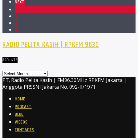
NEXT
1
2
3
4
RADIO PELITA KASIH | RPKFM 9630
ARCHIVES
Archives
PT. Radio Pelita Kasih | FM96.30MHz RPKFM Jakarta |
Anggota PRSSNI Jakarta No. 092-II/1971
HOME
PODCAST
BLOG
VIDEOS
CONTACTS