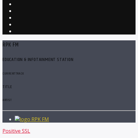
RPK FM
EDUCATION & INFOTAINMENT STATION
CURRENT TRACK
TITLE
ARTIST
RPK FM
Positive SSL